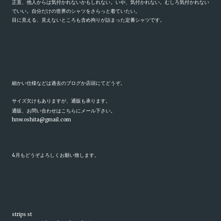
正直、他人からは気付かれないかもしれない。いや、気付かれない。むしろ気付かれない
でいい。自分だけの世界のシャツをさらっと着ていたい。
目に見える、見えないところも含め拘りが詰まった定番シャツです。
細かい仕様などは過去のブログか店頭にてどうぞ。
サイズ欠けもありますが、通販も承ります。
通販、お問い合わせはこちらにメール下さい。
hnw.oshita@gmail.com
4月もどうぞよろしくお願い致します。
strips st