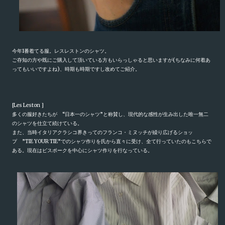
今年
1
番着てる服。レスレストンのシャツ。
ご存知の方や既にご購入して頂いている方もいらっしゃると思いますが
(
ちなみに何着あ
ってもいいですよね
)
、時期も時期ですし改めてご紹介。
[Les Leston ]
多くの服好きたちが
“
日本一のシャツ
”
と称賛し、現代的な感性が生み出した唯一無二
のシャツを仕立て続けている。
また、当時イタリアクラシコ界きってのフランコ・ミヌッチが繰り広げるショッ
プ
”TIE YOUR TIE”
でのシャツ作りを氏から直々に受け、全て行っていたのもこちらで
ある。現在はビスポークを中心にシャツ作りを行なっている。